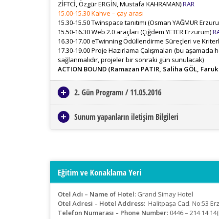
ZİFTCİ, Özgür ERGİN, Mustafa KAHRAMAN)
RAR
15.00-15.30 Kahve – çay arası
15.30-15.50 Twinspace tanıtımı (Osman YAĞMUR Erzur
15.50-16.30 Web 2.0 araçları (Çiğdem YETER Erzurum)
R
16.30-17.00 eTwinning Ödüllendirme Süreçleri ve Krit
17.30-19.00 Proje Hazırlama Çalışmaları (bu aşamada he
sağlanmalıdır, projeler bir sonraki gün sunulacak)
ACTION BOUND (Ramazan PATIR, Saliha GÖL, Faruk 
2. Gün Programı / 11.05.2016
Sunum yapanların iletişim Bilgileri
Eğitim ve Konaklama Yeri
Otel Adı – Name of Hotel:
Grand Simay Hotel
Otel Adresi – Hotel Address:
Halitpaşa Cad. No:53 Er
Telefon Numarası – Phone Number:
0446 – 214 14 14