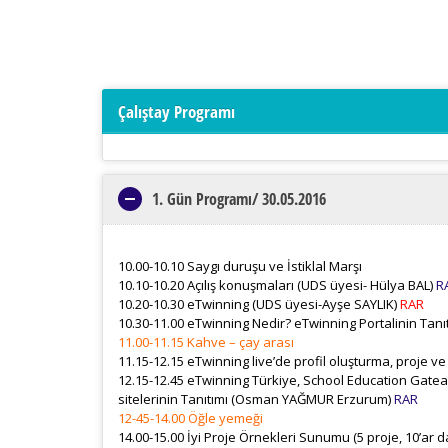
Çalıştay Programı
1. Gün Programı/ 30.05.2016
10.00-10.10 Saygı duruşu ve İstiklal Marşı
10.10-10.20 Açılış konuşmaları (UDS üyesi- Hülya BAL)
R
10.20-10.30 eTwinning (UDS üyesi-Ayşe SAYLIK)
RAR
10.30-11.00 eTwinning Nedir? eTwinning Portalinin Tanı
11.00-11.15 Kahve – çay arası
11.15-12.15 eTwinning live’de profil oluşturma, proje 
12.15-12.45 eTwinning Türkiye, School Education Gatea
sitelerinin Tanıtımı (Osman YAĞMUR Erzurum)
RAR
12-45-14.00 Öğle yemeği
14.00-15.00 İyi Proje Örnekleri Sunumu (5 proje, 10’a