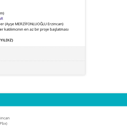
um)
AR
erler (Ayşe MERZİFONLUOĞLU Erzincan)
r katılımcının en az bir proje başlatması
YILDIZ)
zincan
(Pbx)