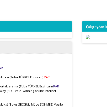
Çalıştaydan 
AR
tılması (Tuba TÜRKEL Erzincan)
RAR
ve ortak arama (Tuba TÜRKEL Erzincan)
RAR
way (SEG) ve eTwinning online internet
r dakika) (Sevgi SEÇGÜL, Müge SÖNMEZ, Vesile