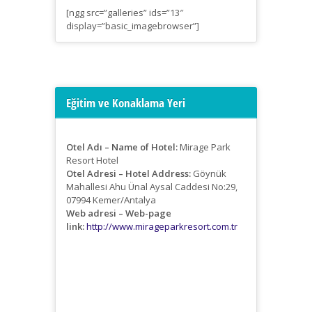
[ngg src=”galleries” ids=”13″
display=”basic_imagebrowser”]
Eğitim ve Konaklama Yeri
Otel Adı – Name of Hotel:
Mirage Park
Resort Hotel
Otel Adresi – Hotel Address:
Göynük
Mahallesi Ahu Ünal Aysal Caddesi No:29,
07994 Kemer/Antalya
Web adresi – Web-page
link:
http://www.mirageparkresort.com.tr