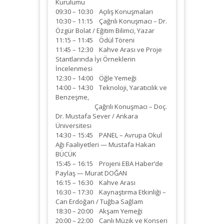
Kurulumu
09:30 – 10:30 Açılış Konuşmaları
10:30 – 11:15 Çağrılı Konuşmacı – Dr.
Özgür Bolat / Eğitim Bilimci, Yazar
11:15 – 11:45 Ödül Töreni
11:45 – 12:30 Kahve Arası ve Proje
Stantlarında İyi Örneklerin
İncelenmesi
12:30 – 14:00 Öğle Yemeği
14:00 – 14:30 Teknoloji, Yaratıcılık ve
Benzeşme,
Çağrılı Konuşmacı – Doç.
Dr. Mustafa Sever / Ankara
Üniversitesi
14:30 – 15:45 PANEL – Avrupa Okul
Ağı Faaliyetleri — Mustafa Hakan
BÜCÜK
15:45 – 16:15 Projeni EBA Haber’de
Paylaş — Murat DOĞAN
16:15 – 16:30 Kahve Arası
16:30 – 17:30 Kaynaştırma Etkinliği –
Can Erdoğan / Tuğba Sağlam
18:30 – 20:00 Akşam Yemeği
20:00 – 22:00 Canlı Müzik ve Konseri