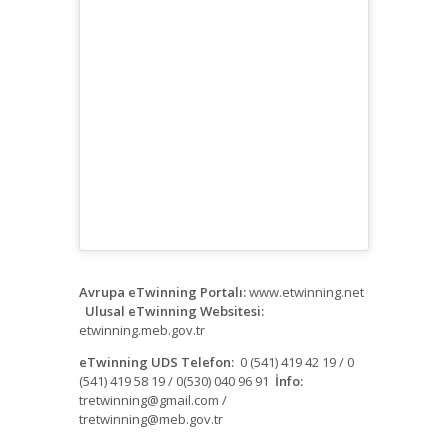
Avrupa eTwinning Portalı:
www.etwinning.net
Ulusal eTwinning Websitesi:
etwinning.meb.gov.tr
eTwinning UDS Telefon:
0 (541) 419 42 19 / 0
(541) 419 58 19 / 0(530) 040 96 91
İnfo:
tretwinning@gmail.com /
tretwinning@meb.gov.tr