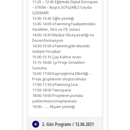
11:25 – 12:45 Eğitimde Dijital Dönüşüm
– ETKİM – Büşra SÖYLEMEZ-Ceyda
ÖZDEMİR
12:45-13:45 Öğle yemeği
13:45-14:00 eTwinning Faaliyetindeki
Yenilikler, SEG ve ITE Süreci
14:00-14:30 Medya Okuryazarlığı ve
Dezenformasyon
14:30-15:00 eTwinning’de Mesleki
Gelişim Fırsatları
15:00-15:15 Çay-Kahve Arası
15:15-16:00 İyi Proje Örnekleri
Sunumu
16:00-17:00 Kaynaştırma Etkinliği –
Proje gruplarının oluşturulması
17:00-17:30 eTwinning Live
17:30-18:00 Twinspace
18:00-19:00 Projelerin portala
yüklenmesi/onaylanması
19:00-…… Akşam yemeği
2. Gün Programı / 12.06.2021