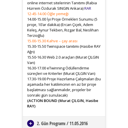
online internet sitelerinin Tanıtımı (Rabia
Hürrem Özdurak SINGIN Ankara)
RAR
12-45-14.00 Öğle yemeği
14.00-15.00 İyi Proje Örnekleri Sunumu (5
proje, 10’ar dakika) (Ercan Çiçek, Adem
Keleş, Aynur Tekben, Rızgar Bal, Neslihan
Terzioğlu)
15.00-15.30 Kahve – çay arası
15.30-15.50 Twinspace tanıtımı (Hasibe RAY
Ağrı)
15.50-16.30 Web 2.0 araçları (Murat ÇILGIN
Van)
16.30-17.00 eTwinning Ödüllendirme
süreçleri ve Kriterler (Murat ÇILGIN Van)
17.30-19.00 Proje Hazırlama Çalışmaları (bu
aşamada her katılımcının en az bir proje
başlatması sağlanmalıdır, projeler bir
sonraki gün sunulacak)
(ACTION BOUND (Murat ÇILGIN, Hasibe
RAY)
2. Gün Programı / 11.05.2016