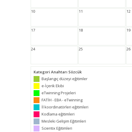
10
11
12
17
18
19
24
25
26
Kategori Anahtarı Sözcük
Başlangıç düzeyi eğitimler
e-İçerik Ekibi
eTwinning Projeleri
FATİH - EBA - eTwinning
İl koordinatörleri eğitimleri
Kodlama eğitimleri
Mesleki Gelişim Eğitimleri
Scientix Eğitimleri