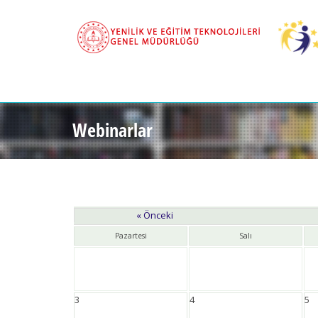
Webinarlar
« Önceki
Pazartesi
Salı
3
4
5