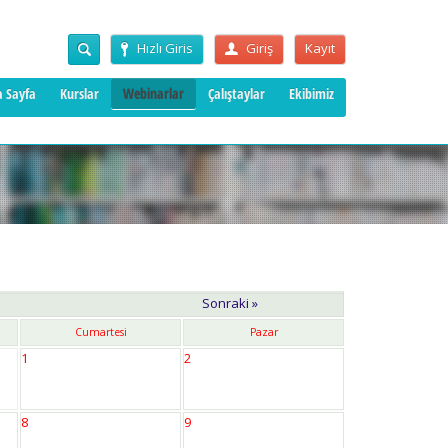
Hızlı Giris
Giriş
Kayıt
 Sayfa
Kurslar
Webinarlar
Çalıştaylar
Ekibimiz
Sonraki »
Cumartesi
Pazar
1
2
8
9