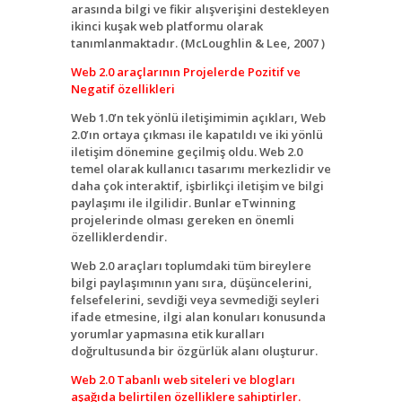
arasında bilgi ve fikir alışverişini destekleyen
ikinci kuşak web platformu olarak
tanımlanmaktadır. (McLoughlin & Lee, 2007 )
Web 2.0 araçlarının Projelerde Pozitif ve
Negatif özellikleri
Web 1.0’n tek yönlü iletişimimin açıkları, Web
2.0’ın ortaya çıkması ile kapatıldı ve iki yönlü
iletişim dönemine geçilmiş oldu. Web 2.0
temel olarak kullanıcı tasarımı merkezlidir ve
daha çok interaktif, işbirlikçi iletişim ve bilgi
paylaşımı ile ilgilidir. Bunlar eTwinning
projelerinde olması gereken en önemli
özelliklerdendir.
Web 2.0 araçları toplumdaki tüm bireylere
bilgi paylaşımının yanı sıra, düşüncelerini,
felsefelerini, sevdiği veya sevmediği seyleri
ifade etmesine, ilgi alan konuları konusunda
yorumlar yapmasına etik kuralları
doğrultusunda bir özgürlük alanı oluşturur.
Web 2.0 Tabanlı web siteleri ve blogları
aşağıda belirtilen özelliklere sahiptirler.