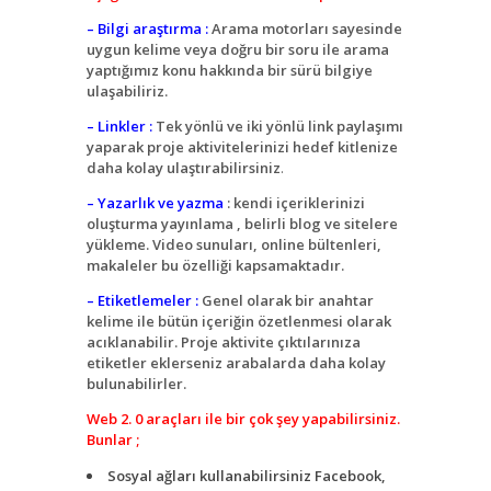
– Bilgi araştırma
:
Arama motorları sayesinde
uygun kelime veya doğru bir soru ile arama
yaptığımız konu hakkında bir sürü bilgiye
ulaşabiliriz.
– Linkler :
Tek yönlü ve iki yönlü link paylaşımı
yaparak proje aktivitelerinizi hedef kitlenize
daha kolay ulaştırabilirsiniz
.
– Yazarlık ve yazma
: kendi içeriklerinizi
oluşturma yayınlama , belirli blog ve sitelere
yükleme. Video sunuları, online bültenleri,
makaleler bu özelliği kapsamaktadır.
– Etiketlemeler :
Genel olarak bir anahtar
kelime ile bütün içeriğin özetlenmesi olarak
acıklanabilir. Proje aktivite çıktılarınıza
etiketler eklerseniz arabalarda daha kolay
bulunabilirler.
Web 2. 0 araçları ile bir çok şey yapabilirsiniz.
Bunlar ;
Sosyal ağları kullanabilirsiniz Facebook,