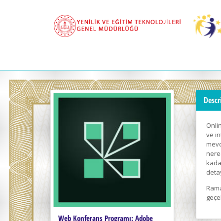
Descr
Onlin
ve i
mevcu
nere
kadar
detay
Rama
geçeb
Web Konferans Programı: Adobe