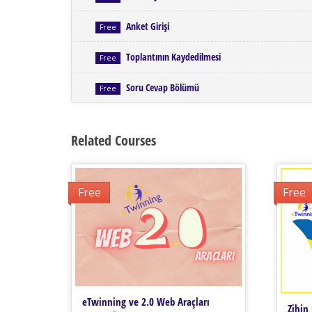
Anket Girişi
Free
Toplantının Kaydedilmesi
Free
Soru Cevap Bölümü
Free
Related Courses
Free
Free
eTwinning ve 2.0 Web Araçları
Zihin 