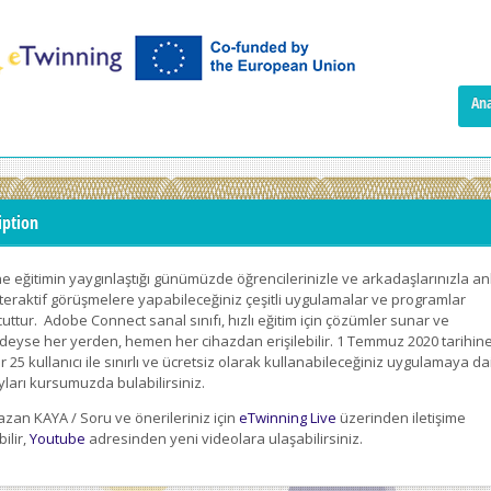
Ana
iption
e eğitimin yaygınlaştığı günümüzde öğrencilerinizle ve arkadaşlarınızla anl
nteraktif görüşmelere yapabileceğiniz çeşitli uygulamalar ve programlar
ttur. Adobe Connect sanal sınıfı, hızlı eğitim için çözümler sunar ve
deyse her yerden, hemen her cihazdan erişilebilir. 1 Temmuz 2020 tarihin
 25 kullanıcı ile sınırlı ve ücretsiz olarak kullanabileceğiniz uygulamaya da
ları kursumuzda bulabilirsiniz.
zan KAYA / Soru ve önerileriniz için
eTwinning Live
üzerinden iletişime
ilir,
Youtube
adresinden yeni videolara ulaşabilirsiniz.