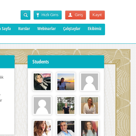
Hızlı Giris
Giriş
Kayıt
 Sayfa
Kurslar
Webinarlar
Çalıştaylar
Ekibimiz
Students
ık
e
ir