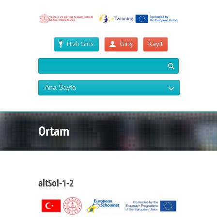
Hızlı Giris
Giriş
Kayıt
Ana Sayfa
Ortam
altSol-1-2