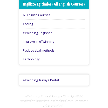
İngilizce Eğitimler (All English Courses)
All English Courses
Coding
eTwinning Beginner
Improve in eTwinning
Pedagogical methods
Technology
eTwinning Türkiye Portalı
eTwinning Projesi Avrupa Okul Ağı (EUN)
tarafından koordine edilmektedir ve Erasmus+
çatısı altındadır.