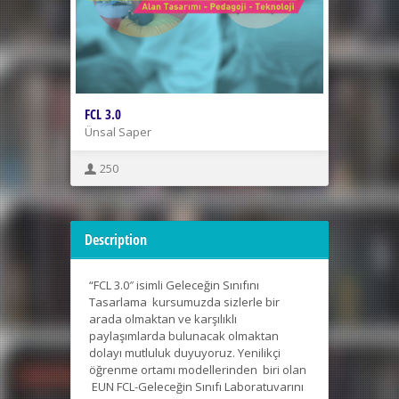
FCL 3.0
Ünsal Saper
250
Description
“FCL 3.0″ isimli Geleceğin Sınıfını
Tasarlama kursumuzda sizlerle bir
arada olmaktan ve karşılıklı
paylaşımlarda bulunacak olmaktan
dolayı mutluluk duyuyoruz. Yenilikçi
öğrenme ortamı modellerinden biri olan
EUN FCL-Geleceğin Sınıfı Laboratuvarını